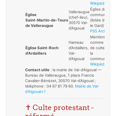
Wikipédia+1
Église de la
Valleraugue
Église
commune
(chef-lieu),
Saint‑Martin‑de‑Tours
(listée dans
30570 Val-
de Valleraugue
le Gard)
d’Aigoual
PSS Archi+1
Mentionnée
Hameau
comme lieu
Église Saint‑Roch
d’Ardaillers,
de culte de
d'Ardaillers
Val-
la
d’Aigoual
commune
Wikipédia+1
Contact utile
: la mairie de Val-d’Aigoual —
Bureau de Valleraugue, 1 place Francis
Cavalier-Bénézet, 30570 Val-d’Aigoual ;
téléphone : 04 67 81 79 60.
Mairie de Val-
d'Aigoual+1
✝️ Culte protestant -
réformé