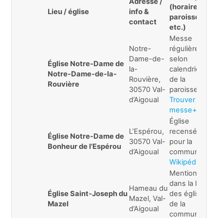
Adresse /
(horaires,
Lieu / église
info &
paroisse,
contact
etc.)
Messe
Notre-
régulière
Dame-de-
selon
Église Notre‑Dame de
la-
calendrier
Notre-Dame-de-la-
Rouvière,
de la
Rouvière
30570 Val-
paroisse
d’Aigoual
Trouver une
messe+1
Église
L’Espérou,
recensée
Église Notre‑Dame de
30570 Val-
pour la
Bonheur de l'Espérou
d’Aigoual
commune
Wikipédia+1
Mentionnée
dans la liste
Hameau du
Église Saint‑Joseph du
des églises
Mazel, Val-
Mazel
de la
d’Aigoual
commune