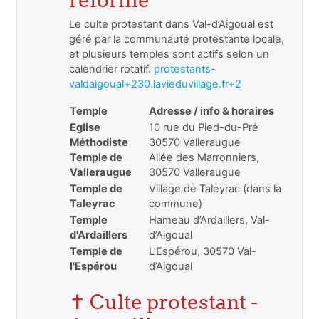
Le culte protestant dans Val-d’Aigoual est
géré par la communauté protestante locale,
et plusieurs temples sont actifs selon un
calendrier rotatif.
protestants-
valdaigoual+230.lavieduvillage.fr+2
Temple
Adresse / info & horaires
Eglise
10 rue du Pied-du-Pré
Méthodiste
30570 Valleraugue
Temple de
Allée des Marronniers,
Valleraugue
30570 Valleraugue
Temple de
Village de Taleyrac (dans la
Taleyrac
commune)
Temple
Hameau d’Ardaillers, Val-
d'Ardaillers
d’Aigoual
Temple de
L’Espérou, 30570 Val-
l'Espérou
d’Aigoual
✝️ Culte protestant -